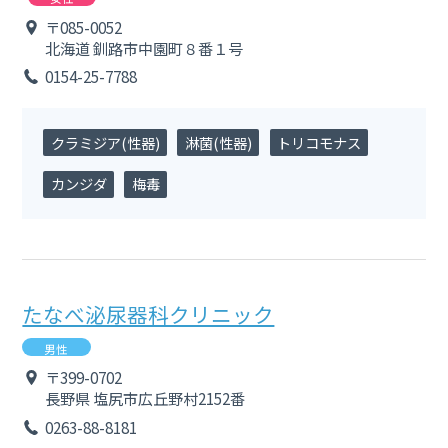
〒085-0052
北海道
釧路市中園町８番１号
0154-25-7788
クラミジア(性器)
淋菌(性器)
トリコモナス
カンジダ
梅毒
たなべ泌尿器科クリニック
男性
〒399-0702
長野県
塩尻市広丘野村2152番
0263-88-8181