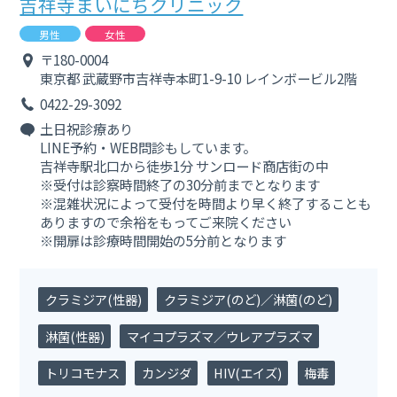
吉祥寺まいにちクリニック
男性
女性
〒180-0004
東京都
武蔵野市吉祥寺本町1-9-10 レインボービル2階
0422-29-3092
土日祝診療あり
LINE予約・WEB問診もしています。
吉祥寺駅北口から徒歩1分 サンロード商店街の中
※受付は診察時間終了の30分前までとなります
※混雑状況によって受付を時間より早く終了することも
ありますので余裕をもってご来院ください
※開扉は診療時間開始の5分前となります
クラミジア(性器)
クラミジア(のど)／淋菌(のど)
淋菌(性器)
マイコプラズマ／ウレアプラズマ
トリコモナス
カンジダ
HIV(エイズ)
梅毒