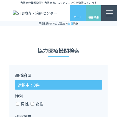
吉祥寺の性感染症科 吉祥寺まいにちクリニックが監修しています
カート
検査結果
平日12時までのご注文で
当日
発送
協力医療機関検索
都道府県
選択中：0件
性別
男性
女性
検査項目