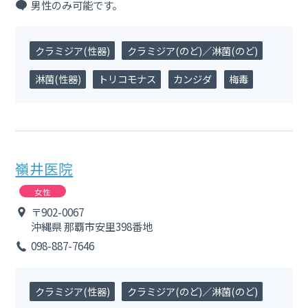
男性のみ可能です。
クラミジア(性器)
クラミジア(のど)／淋菌(のど)
淋菌(性器)
トリコモナス
カンジダ
梅毒
嶺井医院
女性
〒902-0067
沖縄県
那覇市安里398番地
098-887-7646
クラミジア(性器)
クラミジア(のど)／淋菌(のど)