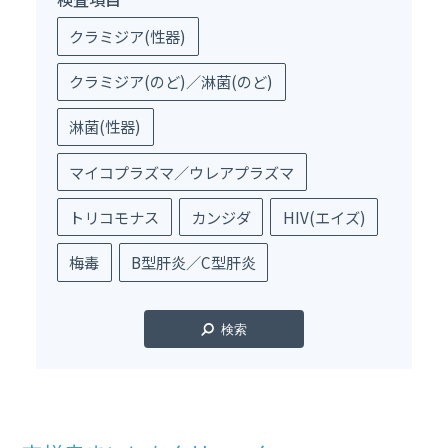
クラミジア(性器)
クラミジア(のど)／淋菌(のど)
淋菌(性器)
マイコプラズマ／ウレアプラズマ
トリコモナス
カンジダ
HIV(エイズ)
梅毒
B型肝炎／C型肝炎
検索