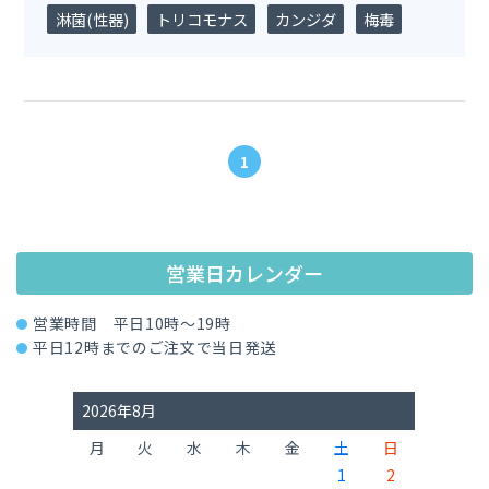
淋菌(性器)
トリコモナス
カンジダ
梅毒
1
営業日カレンダー
営業時間 平日10時～19時
平日12時までのご注文で当日発送
2026年8月
月
火
水
木
金
土
日
1
2