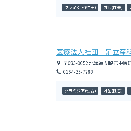
クラミジア(性器)
淋菌(性器)
医療法人社団 足立産
〒085-0052
北海道
釧路市中園
0154-25-7788
クラミジア(性器)
淋菌(性器)