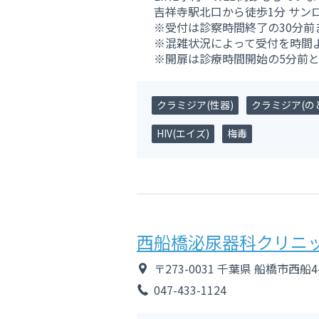
吉祥寺駅北口から徒歩1分 サン
※受付は診察時間終了の30分前
※混雑状況によって受付を時間
※開扉は診療時間開始の5分前
クラミジア(性器)
クラミジア(のど
HIV(エイズ)
梅毒
西船橋泌尿器科クリニ
〒273-0031
千葉県
船橋市西船4-
047-433-1124