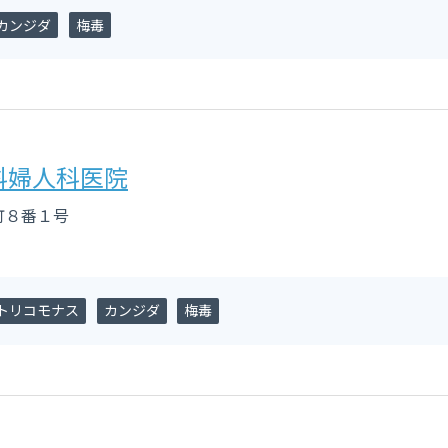
カンジダ
梅毒
科婦人科医院
町８番１号
トリコモナス
カンジダ
梅毒