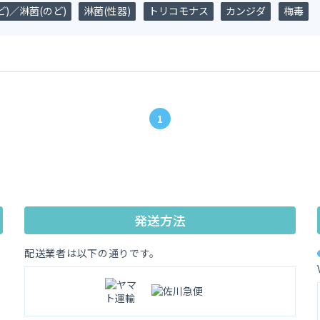
)／淋菌(のど)
淋菌(性器)
トリコモナス
カンジダ
梅毒
1
発送方法
配送業者は以下の通りです。