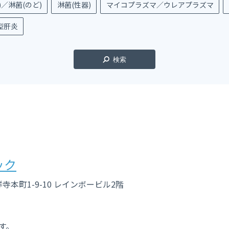
／淋菌(のど)
淋菌(性器)
マイコプラズマ／ウレアプラズマ
型肝炎
検索
ック
本町1-9-10 レインボービル2階
す。