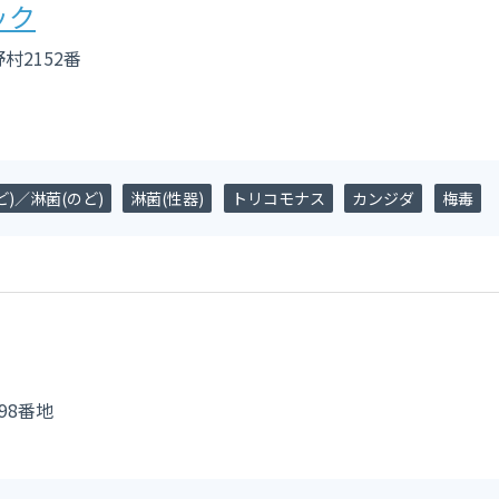
ック
村2152番
)／淋菌(のど)
淋菌(性器)
トリコモナス
カンジダ
梅毒
98番地