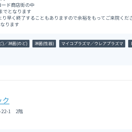
ロード商店街の中
までとなります
より早く終了することもありますので余裕をもってご来院くだ
となります
)／淋菌(のど)
淋菌(性器)
マイコプラズマ／ウレアプラズマ
ック
22-1 2階