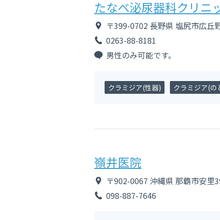
たなべ泌尿器科クリニ
〒399-0702
長野県
塩尻市広丘野
0263-88-8181
男性のみ可能です。
クラミジア(性器)
クラミジア(のど
嶺井医院
〒902-0067
沖縄県
那覇市安里3
098-887-7646