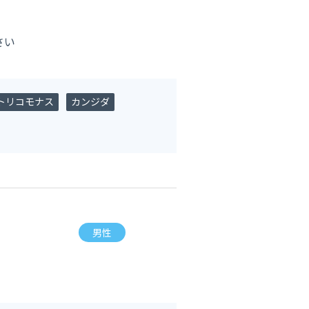
さい
トリコモナス
カンジダ
男性