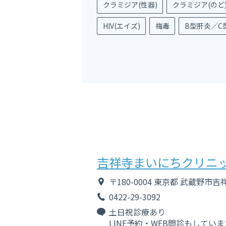
クラミジア(性器)
クラミジア(のど)
HIV(エイズ)
梅毒
B型肝炎／C
吉祥寺まいにちクリニ
〒180-0004
東京都
武蔵野市吉祥寺
0422-29-3092
土日祝診療あり
LINE予約・WEB問診もしていま