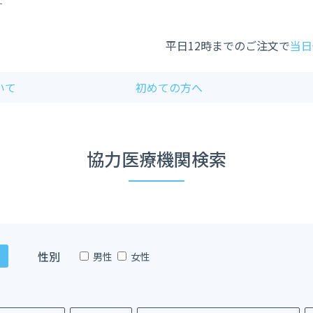
す
平日12時までのご注文で
当日
いて
初めての方へ
協力医療機関検索
性別
男性
女性