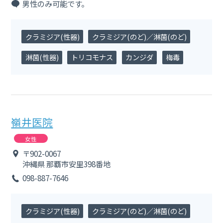
男性のみ可能です。
クラミジア(性器)
クラミジア(のど)／淋菌(のど)
淋菌(性器)
トリコモナス
カンジダ
梅毒
嶺井医院
女性
〒902-0067
沖縄県
那覇市安里398番地
098-887-7646
クラミジア(性器)
クラミジア(のど)／淋菌(のど)