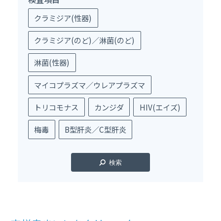
クラミジア(性器)
クラミジア(のど)／淋菌(のど)
淋菌(性器)
マイコプラズマ／ウレアプラズマ
トリコモナス
カンジダ
HIV(エイズ)
梅毒
B型肝炎／C型肝炎
検索