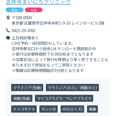
吉祥寺まいにちクリニック
男性
女性
〒180-0004
東京都
武蔵野市吉祥寺本町1-9-10 レインボービル2階
0422-29-3092
土日祝診療あり
LINE予約・WEB問診もしています。
吉祥寺駅北口から徒歩1分 サンロード商店街の中
※受付は診察時間終了の30分前までとなります
※混雑状況によって受付を時間より早く終了することも
ありますので余裕をもってご来院ください
※開扉は診療時間開始の5分前となります
クラミジア(性器)
クラミジア(のど)／淋菌(のど)
淋菌(性器)
マイコプラズマ／ウレアプラズマ
トリコモナス
カンジダ
HIV(エイズ)
梅毒