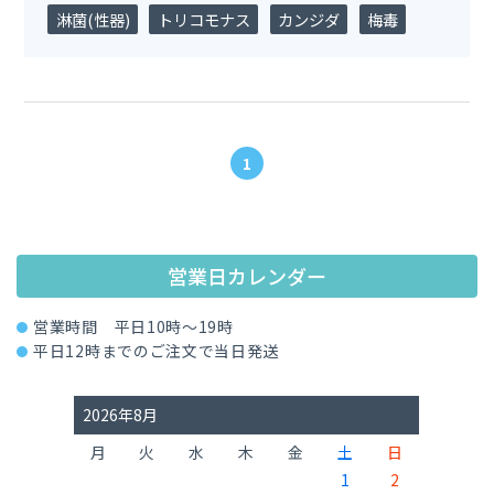
淋菌(性器)
トリコモナス
カンジダ
梅毒
1
営業日カレンダー
営業時間 平日10時～19時
平日12時までのご注文で当日発送
2026年8月
月
火
水
木
金
土
日
1
2