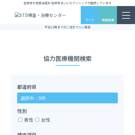
吉祥寺の性感染症科 吉祥寺まいにちクリニックが監修しています
カート
検査結果
平日12時までのご注文で
当日
発送
協力医療機関検索
都道府県
選択中：0件
性別
男性
女性
検査項目