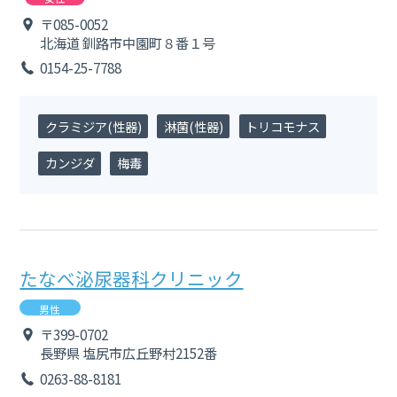
〒085-0052
北海道
釧路市中園町８番１号
0154-25-7788
クラミジア(性器)
淋菌(性器)
トリコモナス
カンジダ
梅毒
たなべ泌尿器科クリニック
男性
〒399-0702
長野県
塩尻市広丘野村2152番
0263-88-8181